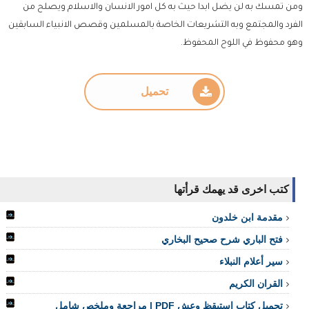
ومن تمسك به لن يضل ابدا حيث به كل امور الانسان والاسلام ويصلح من
الفرد والمجتمع وبه التشريعات الخاصة بالمسلمين وقصص الانبياء السابقين
وهو محفوظ في اللوح المحفوظ.
تحميل
كتب اخرى قد يهمك قرأتها
مقدمة ابن خلدون
فتح الباري شرح صحيح البخاري
سير أعلام النبلاء
القران الكريم
تحميل كتاب إستيقظ وعش PDF | مراجعة وملخص شامل