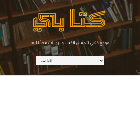
pdf موقع كتابي لتحميل الكتب والروايات مجانًا