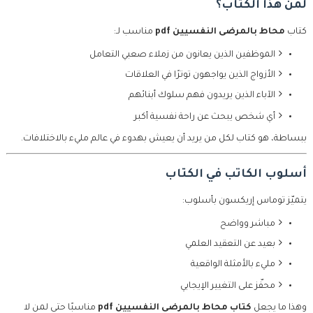
لمن هذا الكتاب؟
كتاب
محاط بالمرضى النفسيين pdf
مناسب لـ:
الموظفين الذين يعانون من زملاء صعبي التعامل
الأزواج الذين يواجهون توترًا في العلاقات
الآباء الذين يريدون فهم سلوك أبنائهم
أي شخص يبحث عن راحة نفسية أكبر
ببساطة، هو كتاب لكل من يريد أن يعيش بهدوء في عالم مليء بالاختلافات.
أسلوب الكاتب في الكتاب
يتميّز توماس إريكسون بأسلوب:
مباشر وواضح
بعيد عن التعقيد العلمي
مليء بالأمثلة الواقعية
محفّز على التغيير الإيجابي
وهذا ما يجعل
كتاب محاط بالمرضى النفسيين pdf
مناسبًا حتى لمن لا