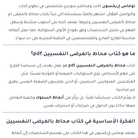
توماس إريكسون
كاتب ومحاضر سويدي متخصص في تطوير الذات
والتواصل الفعّال، اشتهر عالميًا بسلسلته التي تبدأ بكتاب
محاط بالحمقى
ثم
محاط بالمرضى النفسيين
وغيرها. تعتمد كتبه على أسلوب مبسّط وسهل
الفهم في تحليل الشخصيات وفق نموذج الألوان السلوكية، مما جعل أعماله
مناسبة للقارئ العادي وللمتخصصين في التنمية البشرية على حد سواء.
ما هو كتاب محاط بالمرضى النفسيين pdf؟
كتاب
محاط بالمرضى النفسيين pdf
هو عمل يهدف إلى مساعدة القارئ
على فهم الأشخاص ذوي السلوكيات الصعبة أو المؤذية نفسيًا، مثل
المتلاعبين، العدوانيين، السلبيين، أو الذين يمارسون الضغط النفسي بطرق
غير مباشرة.
لا يقدّم الكتاب تشخيصًا طبيًا، بل يركّز على
أنماط السلوك
وكيفية التعامل
معها بذكاء دون الدخول في صراعات أو استنزاف نفسي.
الفكرة الأساسية في كتاب محاط بالمرضى النفسيين
يعتمد توماس إريكسون في هذا الكتاب على تقسيم الشخصيات إلى أنماط