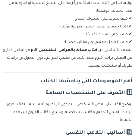
لونية، كما في كتبه السابقة، لكنه يركّز هنا على النسخ السلبية أو المؤذية من
هذه الأنماط، موضحًا:
✔ كيف تتعرف على السلوك السام
✔ لماذا يتصرف بعض الناس بطريقة مؤذية
✔ كيف تحمي نفسك نفسيًا
✔ كيف تتعامل معهم دون فقدان أعصابك
الهدف الأساسي من
كتاب محاط بالمرضى النفسيين pdf
هو تمكين القارئ
من العيش براحة أكبر وسط أشخاص صعبي المراس، دون الدخول في نزاعات
طويلة أو مشكلات نفسية.
أهم الموضوعات التي يناقشها الكتاب
1️⃣ التعرف على الشخصيات السامة
يوضح الكتاب أن بعض الأشخاص لا يدركون أثر تصرفاتهم، بينما يتعمّد آخرون
الإيذاء النفسي لتحقيق مكاسب شخصية. ويشرح الكاتب الفروق بين هذه
الأنماط.
2️⃣ أساليب التلاعب النفسي