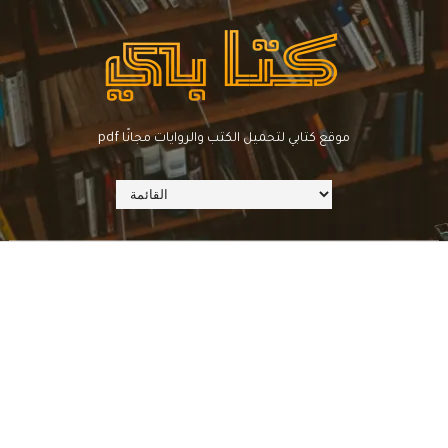
pdf موقع كتابي لتحميل الكتب والروايات مجانًا