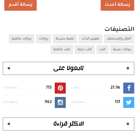
رسالة أحدث
رسالة أقدم
التصنيفات
المال والإستثمار
تطوير الذات
تنمية بشرية
روايات
روايات عالمية
روايات عربية
كتب
كتب دينية
كتب عالمية
تابعونا على
713
27.9k
Followers
Likes
962
131
Followers
Followers
الاكثر قراءة