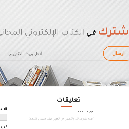
شترك
في
الكتاب الإلكتروني المجان
تعليقات
الاس
Ehab Saleh
"هذا شرف لنا ونتمنى ان نكون عند حسن ظنكم"
*
بريد إلكتروني