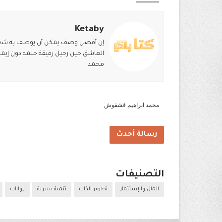
Ketaby
إن أفضل وصف يمكن أن يوصف به شعور ق
العاشق حين رحيل رفيقة حلمه دون إيماء
محمد
محمد ابراهيم قشقوش
رسالة أحدث
التصنيفات
المال والإستثمار
تطوير الذات
تنمية بشرية
روايات