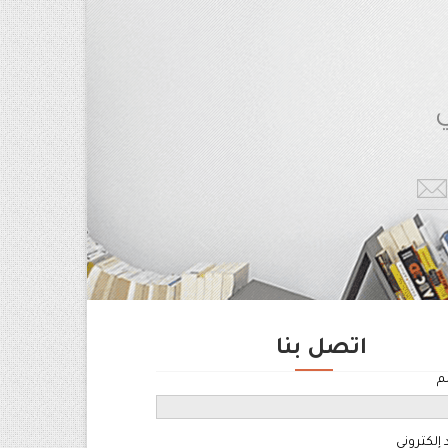
ي
اتصل بنا
م