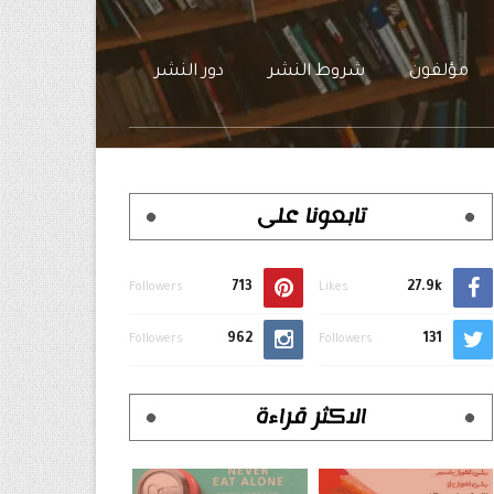
مؤلفون
شروط النشر
دور النشر
تابعونا على
713
27.9k
Followers
Likes
962
131
Followers
Followers
الاكثر قراءة