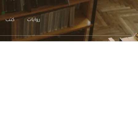
روايات
كتب