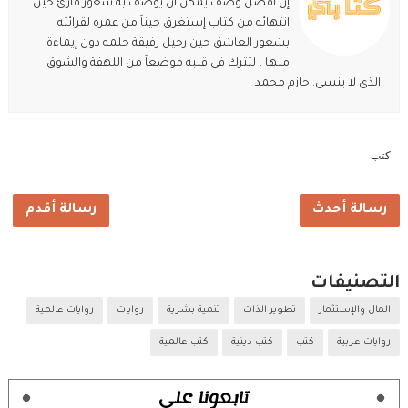
إن أفضل وصف يمكن أن يوصف به شعور قارئ حين
انتهائه من كتاب إستغرق حيناً من عمره لقرائته
بشعور العاشق حين رحيل رفيقة حلمه دون إيماءة
منها ، لتترك فى قلبه موضعاً من اللهفة والشوق
الذى لا ينسى. حازم محمد
كتب
رسالة أحدث
رسالة أقدم
التصنيفات
المال والإستثمار
تطوير الذات
تنمية بشرية
روايات
روايات عالمية
روايات عربية
كتب
كتب دينية
كتب عالمية
تابعونا على