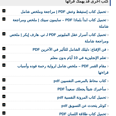
كتب اخرى قد يهمك قرأتها
تحميل كتاب إستيقظ وعش PDF | مراجعة وملخص شامل
تحميل كتاب ابدأ بلماذا PDF – سايمون سينك | ملخص ومراجعة
شاملة
تحميل كتاب أسرار عقل المليونير PDF لـ تي. هارف إيكر | ملخص
ومراجعة شاملة
فن الإقناع: دليلك الشامل للتأثير في الآخرين PDF
تعلم الإنجليزية في 10 أيام بدون معلم
مقام القمر PDF – ملخص شامل لرواية رحمة فوده وأسباب
قراءتها
كتاب محاط بالمرضى النفسيين pdf
سأخبرك شيئاً يجعلك سعيداً PDF
تحميل كتاب المرونة النفسية pdf
كوتلر يتحدث عن التسويق pdf
تحميل كتاب طلاقة اللسان PDF