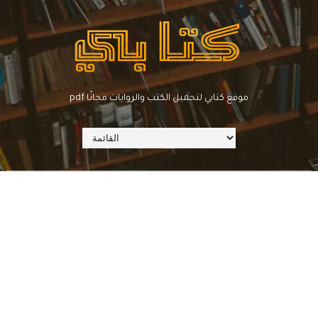
pdf موقع كتابي لتحميل الكتب والروايات مجانًا