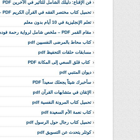
فن الإقناع: دليلك الشامل للتأثير في الآخرين PDF
تحميل كتاب مختصر الفقه في القرآن الكريم PDF – شرح مبسط لأهم الأحكام الشرعية
تعلم الإنجليزية في 10 أيام بدون معلم
مقام القمر PDF – ملخص شامل لرواية رحمة فوده وأسباب قراءتها
كتاب محاط بالمرضى النفسيين pdf
مسابقات حلقات التحفيظ pdf
كتاب قلق السعي إلى المكانة PDF
ديوان المتنبي pdf
سأخبرك شيئاً يجعلك سعيداً PDF
الإتقان في متشابهات القرآن pdf
تحميل كتاب المرونة النفسية pdf
كتاب نعمة الأم السعيدة pdf
تحميل كتاب رجال حول الرسول pdf
كوتلر يتحدث عن التسويق pdf