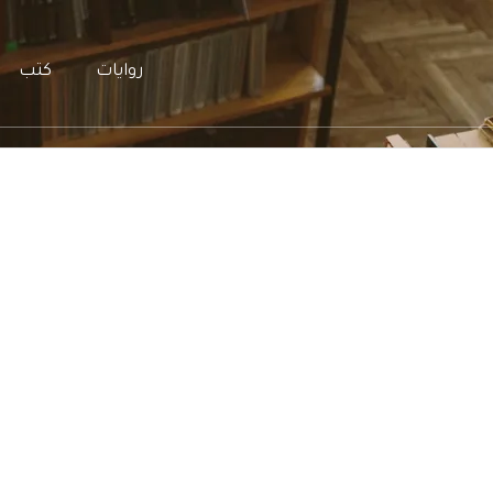
روايات
كتب