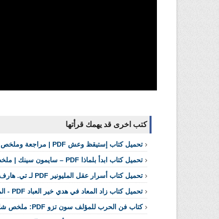
كتب اخرى قد يهمك قرأتها
تحميل كتاب إستيقظ وعش PDF | مراجعة وملخص شامل
تحميل كتاب ابدأ بلماذا PDF – سايمون سينك | ملخص ومراجعة شاملة
تحميل كتاب أسرار عقل المليونير PDF لـ تي. هارف إيكر | ملخص ومراجعة شاملة
تحميل كتاب زاد المعاد في هدي خير العباد PDF - المرجع الشامل
كتاب فن الحرب للمؤلف سون تزو PDF: ملخص شامل ودروس خالدة في الاستراتيجية