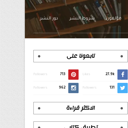
مؤلفون
شروط النشر
دور النشر
تابعونا على
713
27.9k
Followers
Likes
962
131
Followers
Followers
الاكثر قراءة
تطبيق كتابي