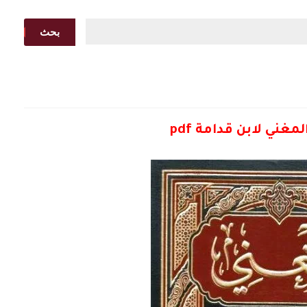
بحث
غني لابن قدامة pdf