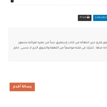
Print
Linkedin
ارئ حين انتهائه من كتاب إستغرق حيناً من عمره لقرائته بشعور
ة منها ، لتترك فى قلبه موضعاً من اللهفة والشوق الذى لا ينسى. حازم
رسالة أقدم