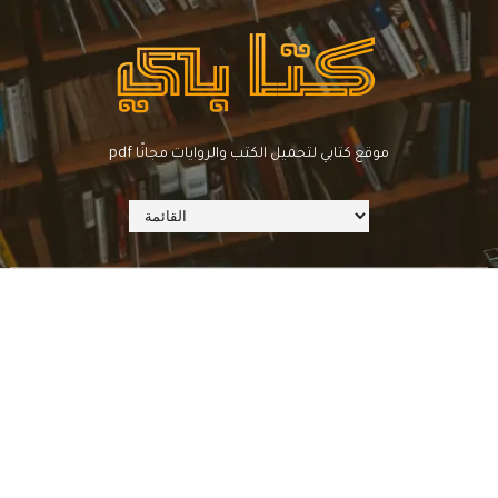
pdf موقع كتابي لتحميل الكتب والروايات مجانًا