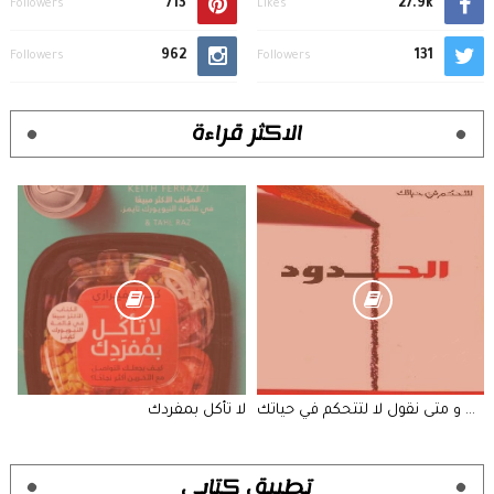
713
27.9k
Followers
Likes
962
131
Followers
Followers
الاكثر قراءة
الحدود متى نقول نعم و متى نقول لا لتتحكم في حياتك
لا تأكل بمفردك
تطبيق كتابي