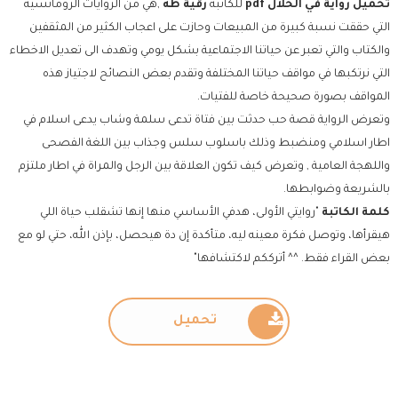
تحميل رواية في الحلال
pdf
للكاتبة
رقية طه
,هي من الروايات الرومانسية
التي حققت نسبة كبيرة من المبيعات وحازت على اعجاب الكثير من المثقفين
والكتاب والتي تعبر عن حياتنا الاجتماعية بشكل يومي وتهدف الى تعديل الاخطاء
التي نرتكبها في مواقف حياتنا المختلفة وتقدم بعض النصائح لاجتياز هذه
المواقف بصورة صحيحة خاصة للفتيات.
وتعرض الرواية قصة حب حدثت بين فتاة تدعى سلمة وشاب يدعى اسلام في
اطار اسلامي ومنضبط وذلك باسلوب سلس وجذاب بين اللغة الفصحى
واللهجة العامية , وتعرض كيف تكون العلاقة بين الرجل والمراة في اطار ملتزم
بالشريعة وضوابطها.
كلمة الكاتبة
"روايتي الأولى، هدفي الأساسي منها إنها تشقلب حياة اللي
هيقرأها، وتوصل فكرة معينه ليه، متأكدة إن دة هيحصل، بإذن الله، حتي لو مع
بعض القراء فقط. ^^ أترككم لاكتشافها"
تحميل