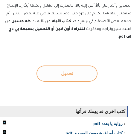
الصديق وأشار علي بألاّ ألقي إليه بالا. فاعتذرت إلى الهلال ولكنها أبتْ إلا الإلحاح،
فدفعت إليها هذا الكلام على كرهٍ مني، وقد نشرته، فرضي عنه بعض الناس ثم
جمعه بعض الأصدقاء في سِفرٍ واحد
كتاب الأيام
من تأليف د.
طه حسين
من
قسم سير وتراجم ومذكرات
للقراءة أون لاين أو التحميل بصيغة بي دي
اف pdf.
تحميل
كتب اخرى قد يهمك قرأتها
رواية يا بعده pdf
كتاب أوراق شمعون المصري pdf