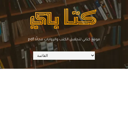
pdf موقع كتابي لتحميل الكتب والروايات مجانًا